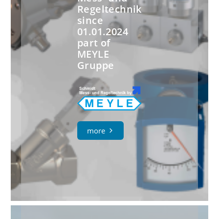
Regeltechnik
since
01.01.2024
part of
MEYLE
Gruppe
more