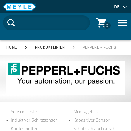
DE
0
HOME
PRODUKTLINIEN
PEPPERL + FUCHS
Sensor-Tester
Montagehilfe
Induktiver Schlitzsensor
Kapazitiver Sensor
Kontermutter
Schutzschlauchanschluss