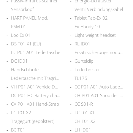
Passiv-Infrarot-Scanner
Energie-Lichttaster
Sensorkopf
Ventil-Verbindungskabel
HART PANEL Mod.
Tablet Tab-Ex 02
RSM 01
Ex-Handy 10
Loc-Ex 01
Light weight headset
DS T01 X1 (EU)
RL ID01
LC P01 A01 Ledertasche
Ersatzsicherungsmodul 440mA
DC ID01
Gürtelclip
Handschlaufe
Lederholster
Ledertasche mit Tragriemen
TL175
VH P01 A01 Vehicle Dock
CC P01 A01 Auto Ladegerät
DC P01 HC Battery charger
CH P01 A01 Shoulder-Strap
CA P01 A01 Hand-Strap
CC S01-R
LC T01 X2
LC T01 X1
Tragegurt (gepolstert)
CH T01 X2
BC T01
LH ID01