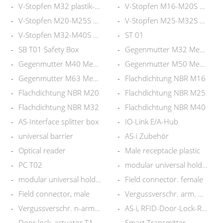
V-Stopfen M32 plastik-plastik
V-Stopfen M16-M20S plas.-met.
V-Stopfen M20-M25S plast.-met
V-Stopfen M25-M32S plast.-met
V-Stopfen M32-M40S plast.-met
ST 01
SB T01 Safety Box
Gegenmutter M32 Mes-Ni
Gegenmutter M40 Mes-Ni
Gegenmutter M50 Mes-Ni
Gegenmutter M63 Mes-Ni
Flachdichtung NBR M16
Flachdichtung NBR M20
Flachdichtung NBR M25
Flachdichtung NBR M32
Flachdichtung NBR M40
AS-Interface splitter box
IO-Link E/A-Hub
universal barrier
AS-i Zubehör
Optical reader
Male receptacle plastic
PC T02
modular universal holder M12
modular universal holder M8
Field connector. female
Field connector, male
Vergussverschr. arm. M20 BN
Vergussverschr. n-arm. M20 BN
AS-i, RFID-Door-Lock-Reader
Door lock, actuator TAG1
Smart Transmitter