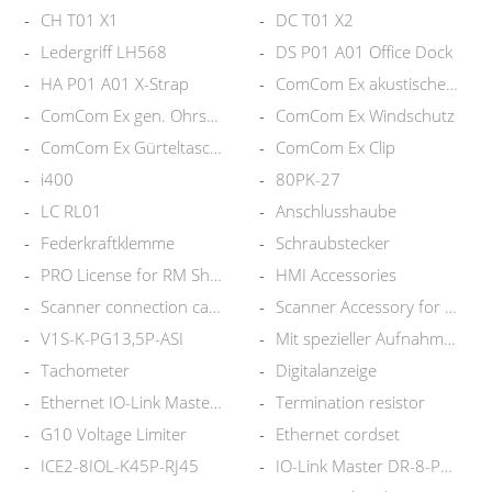
CH T01 X1
DC T01 X2
Ledergriff LH568
DS P01 A01 Office Dock
HA P01 A01 X-Strap
ComCom Ex akustischer Filter
ComCom Ex gen. Ohrschalen
ComCom Ex Windschutz
ComCom Ex Gürteltasche
ComCom Ex Clip
i400
80PK-27
LC RL01
Anschlusshaube
Federkraftklemme
Schraubstecker
PRO License for RM Shell 5.x
HMI Accessories
Scanner connection cable
Scanner Accessory for AG-XX00
V1S-K-PG13,5P-ASI
Mit spezieller Aufnahme 9,5-13
Tachometer
Digitalanzeige
Ethernet IO-Link Master, S2
Termination resistor
G10 Voltage Limiter
Ethernet cordset
ICE2-8IOL-K45P-RJ45
IO-Link Master DR-8-PNIO-P