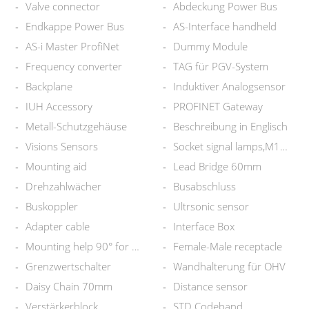
Valve connector
Abdeckung Power Bus
Endkappe Power Bus
AS-Interface handheld
AS-i Master ProfiNet
Dummy Module
Frequency converter
TAG für PGV-System
Backplane
Induktiver Analogsensor
IUH Accessory
PROFINET Gateway
Metall-Schutzgehäuse
Beschreibung in Englisch
Visions Sensors
Socket signal lamps,M12pigtail
Mounting aid
Lead Bridge 60mm
Drehzahlwächer
Busabschluss
Buskoppler
Ultrsonic sensor
Adapter cable
Interface Box
Mounting help 90° for lamps
Female-Male receptacle
Grenzwertschalter
Wandhalterung für OHV
Daisy Chain 70mm
Distance sensor
Verstärkerblock
STD Codeband