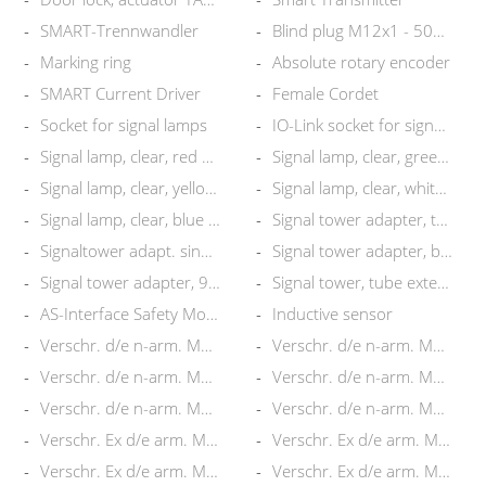
SMART-Trennwandler
Blind plug M12x1 - 50pcs
Marking ring
Absolute rotary encoder
SMART Current Driver
Female Cordet
Socket for signal lamps
IO-Link socket for signal lamp
Signal lamp, clear, red LED
Signal lamp, clear, green LED
Signal lamp, clear, yellow LED
Signal lamp, clear, white LED
Signal lamp, clear, blue LED
Signal tower adapter, tube
Signaltower adapt. single hole
Signal tower adapter, base
Signal tower adapter, 90° base
Signal tower, tube extension
AS-Interface Safety Modul
Inductive sensor
Verschr. d/e n-arm. M12 Mes-Ni
Verschr. d/e n-arm. M16 Mes-Ni
Verschr. d/e n-arm. M20S MesNi
Verschr. d/e n-arm. M20 Mes-Ni
Verschr. d/e n-arm. M32S MesNi
Verschr. d/e n-arm. M20 SS316
Verschr. Ex d/e arm. M16 MeNi
Verschr. Ex d/e arm. M20S MeNi
Verschr. Ex d/e arm. M20 MeNi
Verschr. Ex d/e arm. M25S MeNi