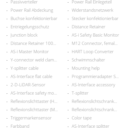
Passivverteiler
Power Rail Einlegeteil
Power Rail Abdeckung
Widerstandsnetzwerk
Buchse konfektionierbar
Stecker konfektionierbar
Entriegelungsschutz
Distance Retainer
Junction block
AS-i Safety Basic Monitor
Distance Retainer 100pcs
M12 Connector, female, LED Set
AS-i Master Monitor
HART Loop Converter
Y-connector weld clamp tap
Schwimmschalter
Y-splitter cable
Mounting help
AS-Interface flat cable
Programmieradapter SC-System
2-D-LiDAR-Sensor
AS-Interface accessory
AS-Interface safety module
T-splitter
Reflexionslichttaster (HGW)
Reflexionslichtschranke (Glas)
Reflexionslichttaster (MsT)
Reflexionslichtschranke (k P)
Triggermarkensensor
Color tape
Farbband
AS-Interface splitter