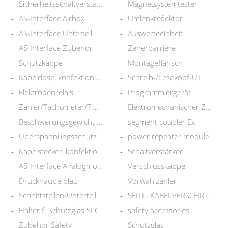
Sicherheitsschaltverstärker
Magnetsystemtester
AS-Interface Airbox
Umlenkreflektor
AS-Interface Unterteil
Auswerteeinheit
AS-Interface Zubehör
Zenerbarriere
Schutzkappe
Montageflansch
Kabeldose, konfektionierbar
Schreib-/Lesekopf-UT
Elektrodenrelais
Programmiergerät
Zähler/Tachometer/Timer
Elektromechanischer Zähler
Beschwerungsgewicht RILSAN
segment coupler Ex
Überspannungsschutz
power repeater module
Kabelstecker, konfektionierbar
Schaltverstärker
AS-Interface Analogmodul
Verschlusskappe
Druckhaube blau
Vorwahlzähler
Schnittstellen-Unterteil
SEITL. KABELVERSCHRAUBUNG SLC
Halter f. Schutzglas SLC
safety accessories
Zubehör Safety
Schutzglas