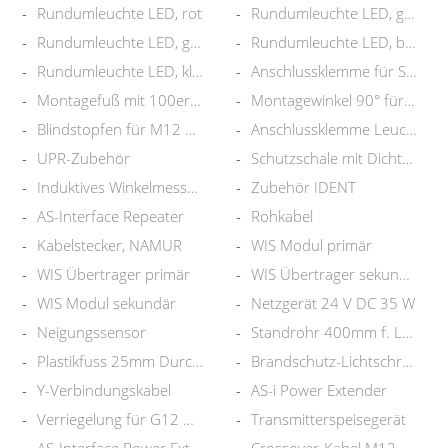
Rundumleuchte LED, rot
Rundumleuchte LED, gelb
Rundumleuchte LED, grün
Rundumleuchte LED, blau
Rundumleuchte LED, klar
Anschlussklemme für S.-Leuchte
Montagefuß mit 100er Rohr
Montagewinkel 90° für Leuchte
Blindstopfen für M12 Stecker
Anschlussklemme Leuchte 90°
UPR-Zubehör
Schutzschale mit Dichtung
Induktives Winkelmesssystem
Zubehör IDENT
AS-Interface Repeater
Rohkabel
Kabelstecker, NAMUR
WIS Modul primär
WIS Übertrager primär
WIS Übertrager sekundär
WIS Modul sekundär
Netzgerät 24 V DC 35 W
Neigungssensor
Standrohr 400mm f. LED Leuchte
Plastikfuss 25mm Durchmesser
Brandschutz-Lichtschranke
Y-Verbindungskabel
AS-i Power Extender
Verriegelung für G12 Modul
Transmitterspeisegerät