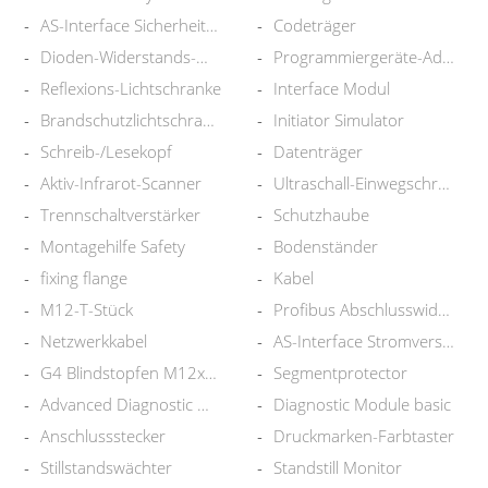
AS-Interface Sicherheitsmonito
Codeträger
Dioden-Widerstands-Modul
Programmiergeräte-Adapter
Reflexions-Lichtschranke
Interface Modul
Brandschutzlichtschranke
Initiator Simulator
Schreib-/Lesekopf
Datenträger
Aktiv-Infrarot-Scanner
Ultraschall-Einwegschranke
Trennschaltverstärker
Schutzhaube
Montagehilfe Safety
Bodenständer
fixing flange
Kabel
M12-T-Stück
Profibus Abschlusswiderstand
Netzwerkkabel
AS-Interface Stromversorgung
G4 Blindstopfen M12x1,5
Segmentprotector
Advanced Diagnostic Modul
Diagnostic Module basic
Anschlussstecker
Druckmarken-Farbtaster
Stillstandswächter
Standstill Monitor