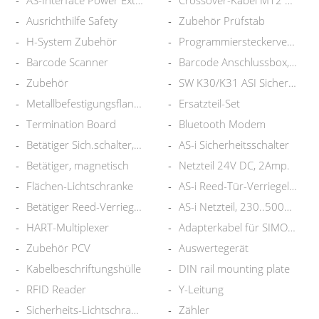
AS-Interface Power Extender
Crossover-Kabel M12 auf RJ45
Ausrichthilfe Safety
Zubehör Prüfstab
H-System Zubehör
Programmiersteckerverlängerung
Barcode Scanner
Barcode Anschlussbox, basic
Zubehör
SW K30/K31 ASI Sicherh.mon.
Metallbefestigungsflansch
Ersatzteil-Set
Termination Board
Bluetooth Modem
Betätiger Sich.schalter,gerade
AS-i Sicherheitsschalter
Betätiger, magnetisch
Netzteil 24V DC, 2Amp.
Flächen-Lichtschranke
AS-i Reed-Tür-Verriegelung
Betätiger Reed-Verriegelung
AS-i Netzteil, 230..500VAC,1ph
HART-Multiplexer
Adapterkabel für SIMON+ SW
Zubehör PCV
Auswertegerät
Kabelbeschriftungshülle
DIN rail mounting plate
RFID Reader
Y-Leitung
Sicherheits-Lichtschranke
Zähler