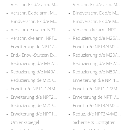
Verschr. Ex d/e arm. M25 MeNi
Verschr. Ex d/e arm. M32S MeNi
Verschr. Ex de arm. M20S SS316
Blindverschr. Ex d/e M16 Me-Ni
Blindverschr. Ex d/e M20 Me-Ni
Blindverschr. Ex d/e M25 Me-Ni
Verschr de n-arm. NPT3/4S MeNi
Verschr. d/e arm. NPT1/2 MeNi
Verschr. d/e arm. NPT3/4 MeNi
Reduzierung d/e M25/M20 Mes-Ni
Erweiterung de NPT1/2M20 MeNi
Erweit. d/e NPT3/4M25 Mes-Ni
Entl.- Entw.-Stutzen Exe SS
Reduzierung d/e M20/M16 Mes-Ni
Reduzierung d/e M32/M20 Mes-Ni
Reduzierung d/e M32/M25 Mes-Ni
Reduzierung d/e M40/M32 Mes-Ni
Reduzierung d/e M50/M40 Mes-Ni
Reduzierung de M25/NPT1/2 MeNi
Erweiterung d/e NPT1M32 MeNi
Erweit. d/e NPT1-1/4M40 MesNi
Erweit. d/e NPT1-1/2M40 MesNi
Erweiterung d/e NPT2M63 MesNi
Erweiterung de NPT1/2M20 SS316
Reduzierung de M25/NPT1/2 SS31
Erweit. d/e NPT3/4M25 SS316
Erweiterung d/e NPT1M32 SS316
Reduz. d/e NPT3/4/M20 Bra-Ni
Umlenkspiegel
Sicherheits-Lichtgitter