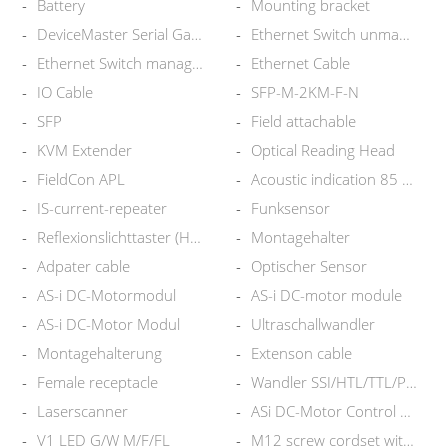
Battery
Mounting bracket
DeviceMaster Serial Gateway
Ethernet Switch unmanaged
Ethernet Switch managed
Ethernet Cable
IO Cable
SFP-M-2KM-F-N
SFP
Field attachable
KVM Extender
Optical Reading Head
FieldCon APL
Acoustic indication 85 dBA
IS-current-repeater
Funksensor
Reflexionslichttaster (HGU)
Montagehalter
Adpater cable
Optischer Sensor
AS-i DC-Motormodul
AS-i DC-motor module
AS-i DC-Motor Modul
Ultraschallwandler
Montagehalterung
Extenson cable
Female receptacle
Wandler SSI/HTL/TTL/PAR
Laserscanner
ASi DC-Motor Control Modul
V1 LED G/W M/F/FL
M12 screw cordset with LED