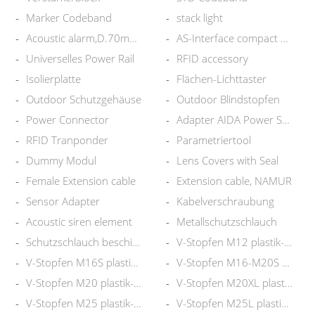
Marker Codeband
stack light
Acoustic alarm,D.70mm, 105 dBA
AS-Interface compact module
Universelles Power Rail
RFID accessory
Isolierplatte
Flächen-Lichttaster
Outdoor Schutzgehäuse
Outdoor Blindstopfen
Power Connector
Adapter AIDA Power Supply
RFID Tranponder
Parametriertool
Dummy Modul
Lens Covers with Seal
Female Extension cable
Extension cable, NAMUR
Sensor Adapter
Kabelverschraubung
Acoustic siren element
Metallschutzschlauch
Schutzschlauch beschichtet
V-Stopfen M12 plastik-plastik
V-Stopfen M16S plastik-plastik
V-Stopfen M16-M20S Plastik
V-Stopfen M20 plastik-plastik
V-Stopfen M20XL plastik-plasti
V-Stopfen M25 plastik-plastik
V-Stopfen M25L plastik-plastik