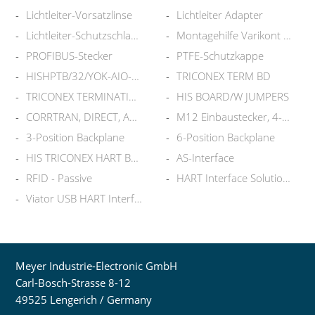
Lichtleiter-Vorsatzlinse
Lichtleiter Adapter
Lichtleiter-Schutzschlauch
Montagehilfe Varikont L2
PROFIBUS-Stecker
PTFE-Schutzkappe
HISHPTB/32/YOK-AIO-R-02
TRICONEX TERM BD
TRICONEX TERMINATION BOARD
HIS BOARD/W JUMPERS
CORRTRAN, DIRECT, ADJ, L=8"
M12 Einbaustecker, 4-polig
3-Position Backplane
6-Position Backplane
HIS TRICONEX HART BOARD-3704E
AS-Interface
RFID - Passive
HART Interface Solutions
Viator USB HART Interface
Meyer Industrie-Electronic GmbH
Carl-Bosch-Strasse 8-12
49525 Lengerich / Germany