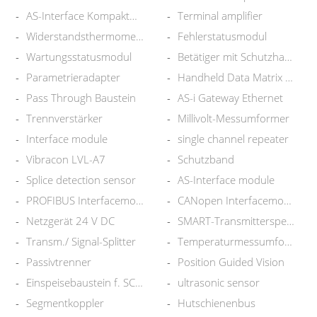
AS-Interface Kompaktmodul
Terminal amplifier
Widerstandsthermometer
Fehlerstatusmodul
Wartungsstatusmodul
Betätiger mit Schutzhaube
Parametrieradapter
Handheld Data Matrix Reader
Pass Through Baustein
AS-i Gateway Ethernet
Trennverstärker
Millivolt-Messumformer
Interface module
single channel repeater
Vibracon LVL-A7
Schutzband
Splice detection sensor
AS-Interface module
PROFIBUS Interfacemodul
CANopen Interfacemodul
Netzgerät 24 V DC
SMART-Transmitterspeisegerät
Transm./ Signal-Splitter
Temperaturmessumformer
Passivtrenner
Position Guided Vision
Einspeisebaustein f. SC-System
ultrasonic sensor
Segmentkoppler
Hutschienenbus