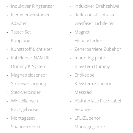
Induktiver Ringsensor
Induktiver Drehzahlwächter
Klemmenverstärker
Reflexions-Lichttaster
Adapter
Glasfaser-Lichtleiter
Taster Set
Magnet
Kupplung
Einbaustecker
Kunststoff-Lichtleiter
Zenerbarriere Zubehör
Kabeldose, NAMUR
mounting plate
Dummy K-System
K-System Dummy
Magnetfeldsensor
Endkappe
Stromversorgung
K-System Zubehör
Steckverbinder
Messrad
Winkelflansch
AS-Interface Flachkabel
Flachgehäuse
Betätiger
Montageset
LFL-Zubehör
Spannexzenter
Montageglocke