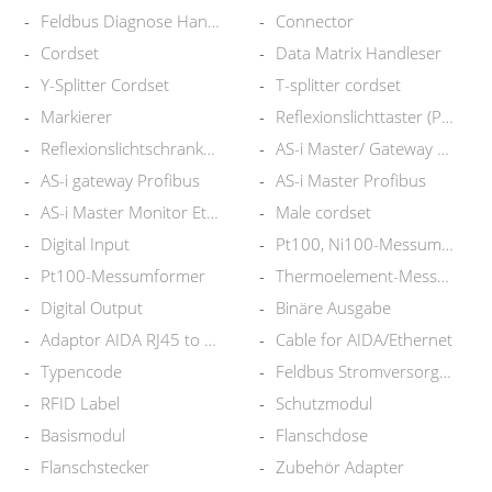
Feldbus Diagnose Handheld
Connector
Cordset
Data Matrix Handleser
Y-Splitter Cordset
T-splitter cordset
Markierer
Reflexionslichttaster (PRT)
Reflexionslichtschranke (PRT)
AS-i Master/ Gateway Profibus
AS-i gateway Profibus
AS-i Master Profibus
AS-i Master Monitor EtherNet
Male cordset
Digital Input
Pt100, Ni100-Messumformer
Pt100-Messumformer
Thermoelement-Messumformer
Digital Output
Binäre Ausgabe
Adaptor AIDA RJ45 to M12
Cable for AIDA/Ethernet
Typencode
Feldbus Stromversorgung
RFID Label
Schutzmodul
Basismodul
Flanschdose
Flanschstecker
Zubehör Adapter