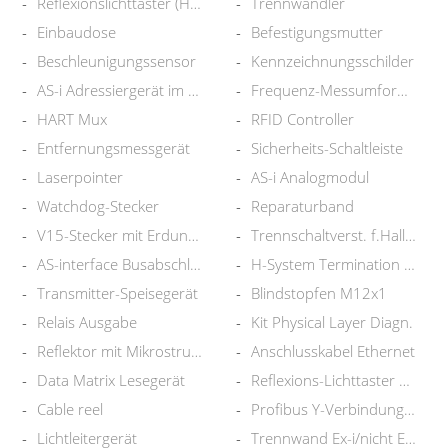
Reflexionslichttaster (HGA)
Trennwandler
Einbaudose
Befestigungsmutter
Beschleunigungssensor
Kennzeichnungsschilder
AS-i Adressiergerät im Koffer
Frequenz-Messumformer
HART Mux
RFID Controller
Entfernungsmessgerät
Sicherheits-Schaltleiste
Laserpointer
AS-i Analogmodul
Watchdog-Stecker
Reparaturband
V15-Stecker mit Erdungsklemme
Trennschaltverst. f.Hallsensor
AS-interface Busabschluss
H-System Termination Board
Transmitter-Speisegerät
Blindstopfen M12x1
Relais Ausgabe
Kit Physical Layer Diagn.
Reflektor mit Mikrostruktur
Anschlusskabel Ethernet
Data Matrix Lesegerät
Reflexions-Lichttaster HGW
Cable reel
Profibus Y-Verbindungskabel
Lichtleitergerät
Trennwand Ex-i/nicht Ex-i