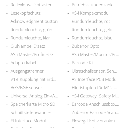
Reflexions-Lichttaster HGA/HW
Betriebsstundenzähler
Lesekopfschutz
AS-i Kompaktmodul
Acknowledgment button
Rundumleuchte, rot
Rundumleuchte, grün
Rundumleuchte, gelb
Rundumleuchte, klar
Rundumleuchte, blau
Glühlampe, Ersatz
Zubehör Opto
AS-i Master/Profinet Gateway
AS-i Master/Monitor/ProfinetGW
Adapterkabel
Barcode Kit
Ausgangstrenner
Ultraschallsensor, Sender
V19-Kupplung mit Erdungsklemme
AS-Interface PCB Modul
BGS/BGE sensor
Blindstopfen für M12 Buchse
Universal Analog Ein-/Ausgang
AS-i Gateway+Safety Monitor
Speicherkarte Micro SD
Barcode Anschlussbox, Profibus
Schnittstellenwandler
Zubehör Barcode Scanner
FI Interface Modul
Einweg-Lichtschranke (Paar)