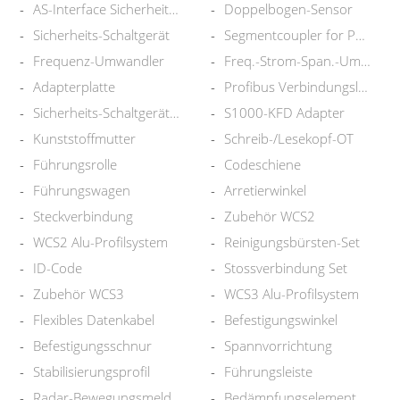
AS-Interface Sicherheitsmodul
Doppelbogen-Sensor
Sicherheits-Schaltgerät
Segmentcoupler for Power Hub
Frequenz-Umwandler
Freq.-Strom-Span.-Umsetzer
Adapterplatte
Profibus Verbindungsleitung
Sicherheits-Schaltgerät Modul
S1000-KFD Adapter
Kunststoffmutter
Schreib-/Lesekopf-OT
Führungsrolle
Codeschiene
Führungswagen
Arretierwinkel
Steckverbindung
Zubehör WCS2
WCS2 Alu-Profilsystem
Reinigungsbürsten-Set
ID-Code
Stossverbindung Set
Zubehör WCS3
WCS3 Alu-Profilsystem
Flexibles Datenkabel
Befestigungswinkel
Befestigungsschnur
Spannvorrichtung
Stabilisierungsprofil
Führungsleiste
Radar-Bewegungsmelder
Bedämpfungselement