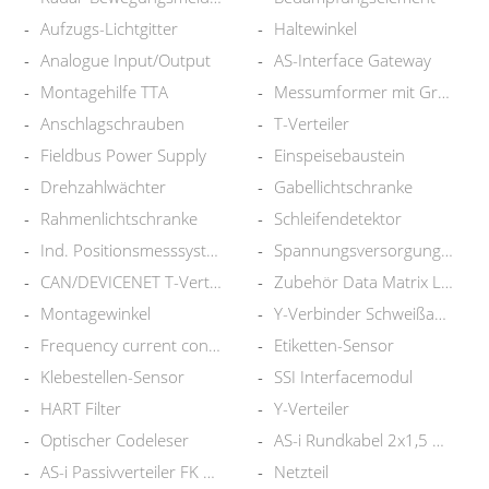
Aufzugs-Lichtgitter
Haltewinkel
Analogue Input/Output
AS-Interface Gateway
Montagehilfe TTA
Messumformer mit Grenzwert
Anschlagschrauben
T-Verteiler
Fieldbus Power Supply
Einspeisebaustein
Drehzahlwächter
Gabellichtschranke
Rahmenlichtschranke
Schleifendetektor
Ind. Positionsmesssystem
Spannungsversorgungsmodul
CAN/DEVICENET T-Verteiler
Zubehör Data Matrix Leser
Montagewinkel
Y-Verbinder Schweißabgriff
Frequency current converter
Etiketten-Sensor
Klebestellen-Sensor
SSI Interfacemodul
HART Filter
Y-Verteiler
Optischer Codeleser
AS-i Rundkabel 2x1,5 mm2, gelb
AS-i Passivverteiler FK auf M8
Netzteil