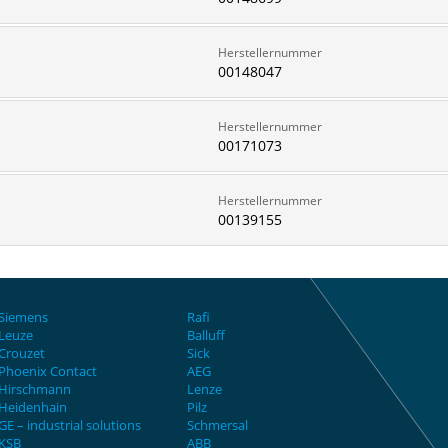
Herstellernummer
00148047
Herstellernummer
00171073
Herstellernummer
00139155
Siemens
Rafi
Leuze
Balluff
Crouzet
Sick
Phoenix Contact
AEG
Hirschmann
Lenze
Heidenhain
Pilz
GE – industrial solutions
Schmersal
KSB
ABB