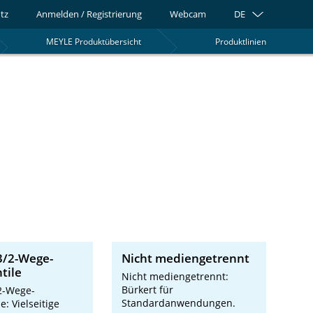
tz
Anmelden / Registrierung
Webcam
DE
MEYLE Produktübersicht
Produktlinien
0
3/2-Wege-
Nicht mediengetrennt
tile
Nicht mediengetrennt:
Bürkert für
2-Wege-
Standardanwendungen.
e: Vielseitige