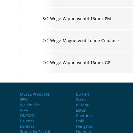
3/2-Wege-Wippenventil 16mm, PM
2/2-Wege-Magnetventil ohne Gehäuse
2/2-Wege-Wippenventil 16mm, GP
MEYLE Produkte
Bürkert
SEW
Gems
Weidmüller
di-soric
VIPA
Eaton
OMRON
Contrinex
Baumer
Dold
Danfoss
Hengstler
Schneider Electric
Norgren