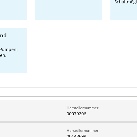
Schaltmögl
und
 Pumpen:
nen.
Herstellernummer
00079206
Herstellernummer
00148699