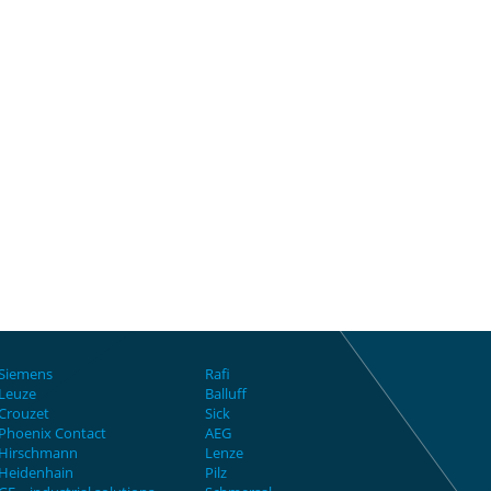
Siemens
Rafi
Leuze
Balluff
Crouzet
Sick
Phoenix Contact
AEG
Hirschmann
Lenze
Heidenhain
Pilz