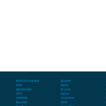
MEYLE Produkte
Bürkert
SEW
Gems
Weidmüller
di-soric
VIPA
Eaton
OMRON
Contrinex
Baumer
Dold