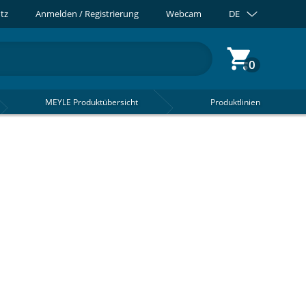
tz
Anmelden / Registrierung
Webcam
DE
0
MEYLE Produktübersicht
Produktlinien