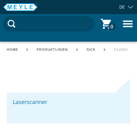
DE
0
HOME
PRODUKTLINIEN
SICK
CLV60X
Laserscanner