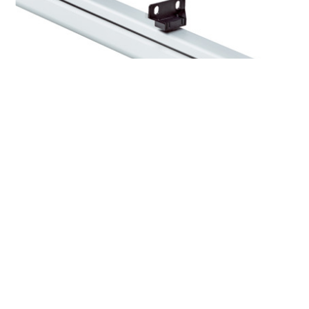
DAXLAN-0200BA080000W01 -
Magnetostriktive Linear-Encoder - Sick
Preis auf Anfrage