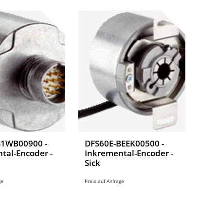
S1WB00900 -
DFS60E-BEEK00500 -
tal-Encoder -
Inkremental-Encoder -
Sick
ge
Preis auf Anfrage