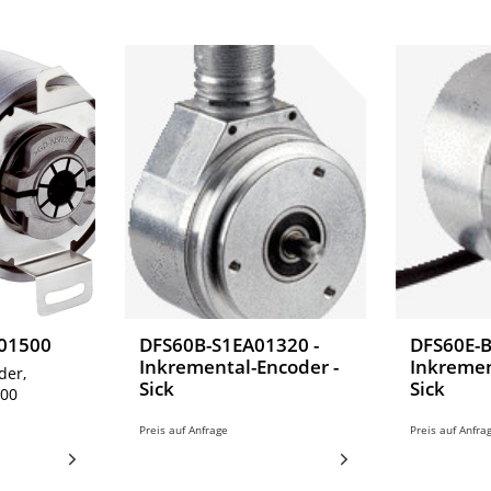
01500
DFS60B-S1EA01320 -
DFS60E-
Inkremental-Encoder -
Inkremen
der,
Sick
Sick
00
Preis auf Anfrage
Preis auf Anfra