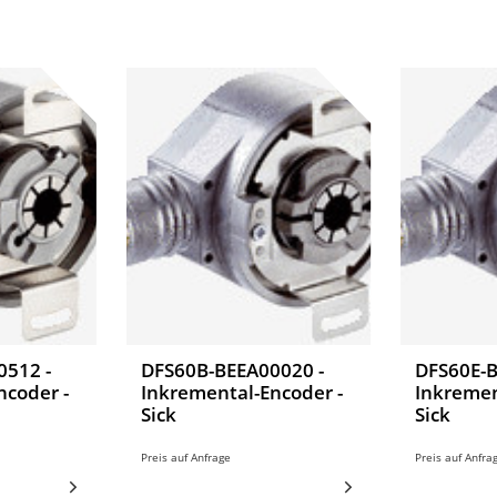
512 -
DFS60B-BEEA00020 -
DFS60E-
ncoder -
Inkremental-Encoder -
Inkremen
Sick
Sick
Preis auf Anfrage
Preis auf Anfra