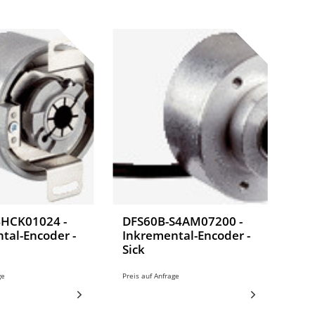
BHCK01024 -
DFS60B-S4AM07200 -
tal-Encoder -
Inkremental-Encoder -
Sick
ge
Preis auf Anfrage