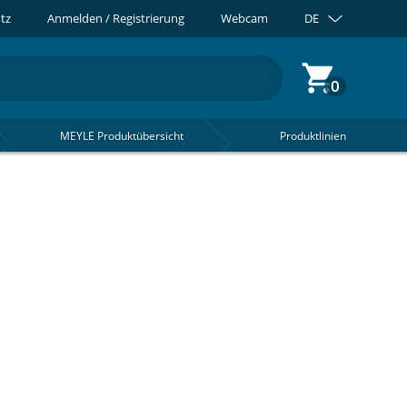
tz
Anmelden / Registrierung
Webcam
DE
0
MEYLE Produktübersicht
Produktlinien