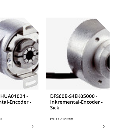
BHUA01024 -
DFS60B-S4EK05000 -
tal-Encoder -
Inkremental-Encoder -
Sick
ge
Preis auf Anfrage