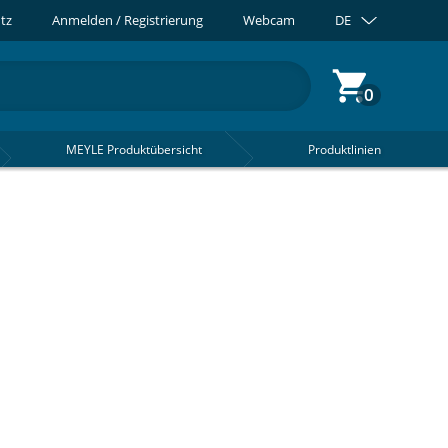
tz
Anmelden / Registrierung
Webcam
DE
0
MEYLE Produktübersicht
Produktlinien