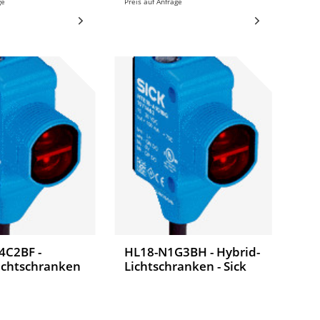
ge
Preis auf Anfrage
4C2BF -
HL18-N1G3BH - Hybrid-
ichtschranken
Lichtschranken - Sick
htschranken,
C2BF