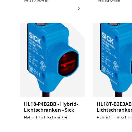
Preis auf Anfrage
Preis auf Anfrage
HL18-P4B2BB - Hybrid-
HL18T-B2E3AB 
Lichtschranken - Sick
Lichtschranken
Hybrid-Lichtschranken,
Hybrid-Lichtschra
HL18-P4B2BB
HL18T-B2E3AB