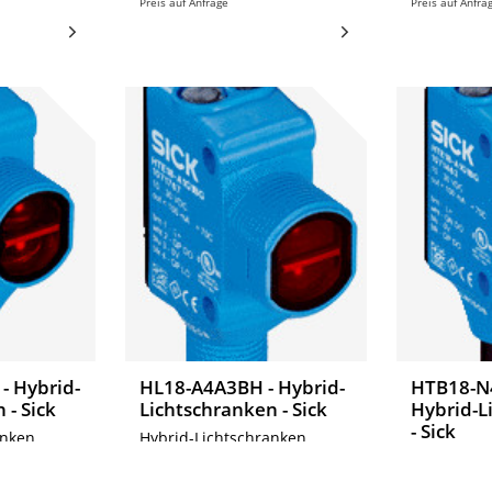
Preis auf Anfrage
Preis auf Anfra
- Hybrid-
HL18-A4A3BH - Hybrid-
HTB18-N
 - Sick
Lichtschranken - Sick
Hybrid-L
- Sick
nken,
Hybrid-Lichtschranken,
HL18-A4A3BH
Hybrid-Lic
HTB18-N4