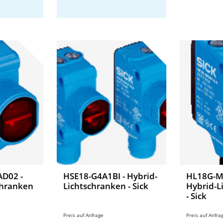
D02 -
HSE18-G4A1BI - Hybrid-
HL18G-M
chranken
Lichtschranken - Sick
Hybrid-L
- Sick
Preis auf Anfrage
Preis auf Anfra