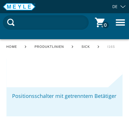
DE
0
HOME
PRODUKTLINIEN
SICK
I16S
Positionsschalter mit getrenntem Betätiger