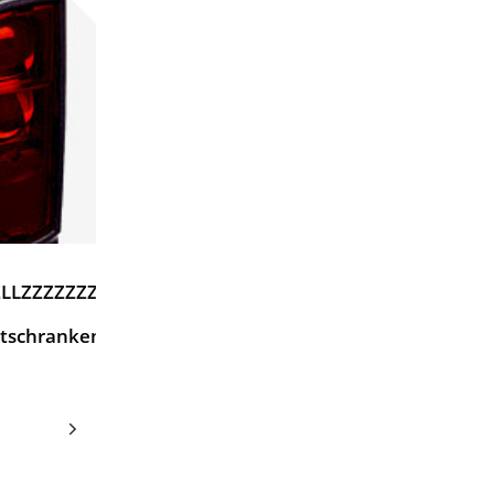
LLZZZZZZZZ1
htschranken