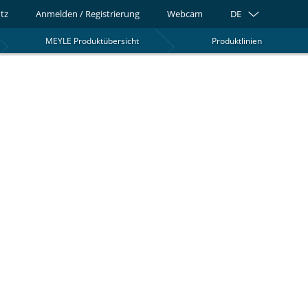
tz
Anmelden / Registrierung
Webcam
DE
MEYLE Produktübersicht
Produktlinien
0