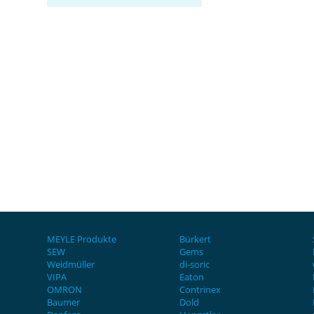
MEYLE Produkte
Bürkert
SEW
Gems
Weidmüller
di-soric
VIPA
Eaton
OMRON
Contrinex
Baumer
Dold