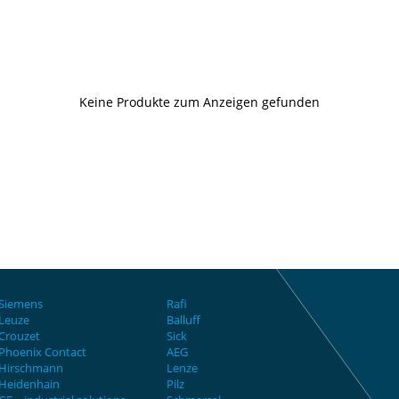
Keine Produkte zum Anzeigen gefunden
Siemens
Rafi
Leuze
Balluff
Crouzet
Sick
Phoenix Contact
AEG
Hirschmann
Lenze
Heidenhain
Pilz