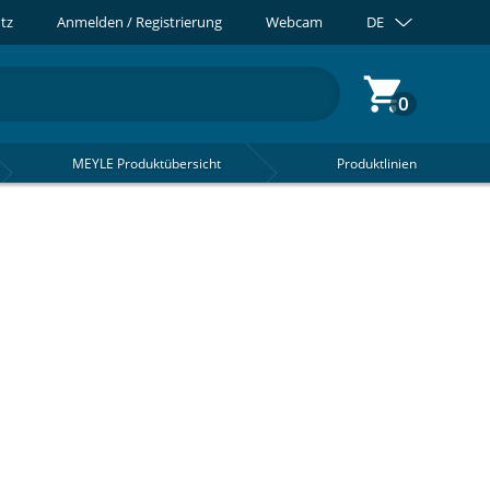
tz
Anmelden / Registrierung
Webcam
DE
0
MEYLE Produktübersicht
Produktlinien