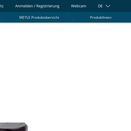
tz
Anmelden / Registrierung
Webcam
DE
MEYLE Produktübersicht
Produktlinien
0