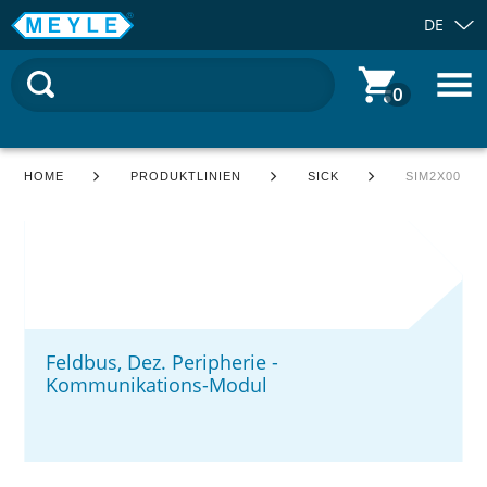
DE
0
HOME
PRODUKTLINIEN
SICK
SIM2X00
Feldbus, Dez. Peripherie -
Kommunikations-Modul