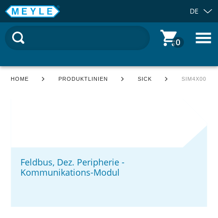
DE
0
HOME
PRODUKTLINIEN
SICK
SIM4X00
Feldbus, Dez. Peripherie -
Kommunikations-Modul