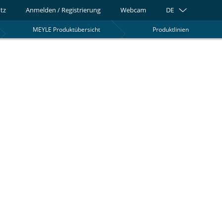
tz
Anmelden / Registrierung
Webcam
DE
MEYLE Produktübersicht
Produktlinien
0