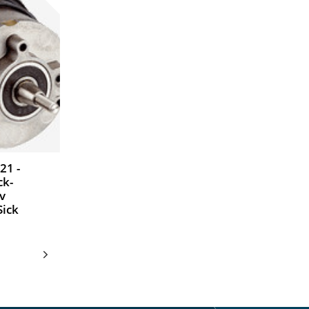
21 -
ck-
v
Sick