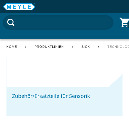
HOME
PRODUKTLINIEN
SICK
TECHNOLOG
Zubehör/Ersatzteile für Sensorik