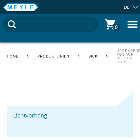
DE
0
UPGRADEKI
FGS AUF
HOME
PRODUKTLINIEN
SICK
DETEC4
CORE
Lichtvorhang