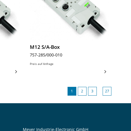
M12 S/A-Box
757-285/000-010
Preis auf Anfrage
1
2
3
27
Meyer Industrie-Electronic GmbH