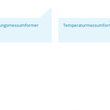
ungsmessumformer
Temperaturmessumfor