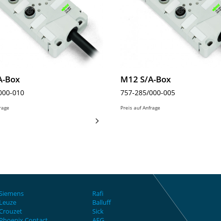
A-Box
M12 S/A-Box
000-010
757-285/000-005
frage
Preis auf Anfrage
Siemens
Rafi
Leuze
Balluff
Crouzet
Sick
Phoenix Contact
AEG