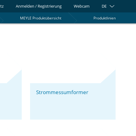
tz
Anmelden / Registrierung
Webcam
DE
MEYLE Produktübersicht
Produktlinien
0
Strommessumformer