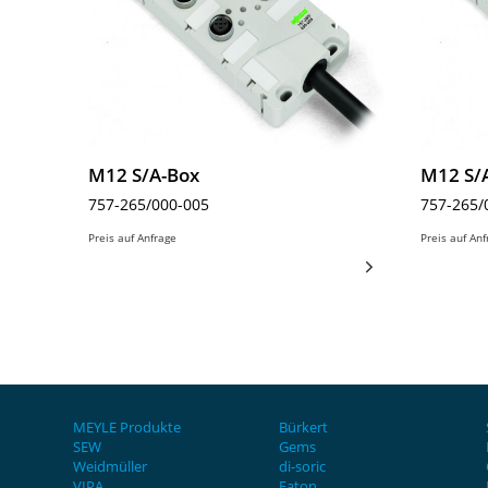
M12 S/A-Box
M12 S/
757-265/000-005
757-265/
Preis auf Anfrage
Preis auf An
MEYLE Produkte
Bürkert
SEW
Gems
Weidmüller
di-soric
VIPA
Eaton