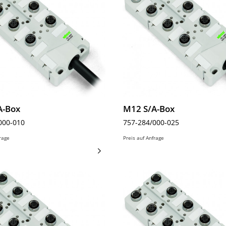
A-Box
M12 S/A-Box
000-010
757-284/000-025
frage
Preis auf Anfrage